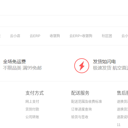
流
云小店
云ERP
收银狗
云ERP+收银狗
社区团
云
支付方式
配送服务
售后
网上支付
配送范围及收费标准
退换货
货到付款
订单进度查询
退换货
公司转账
验货与签收
退款说
11