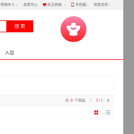
购物车
0
卖家中心
关注商城
手机版
商家支持


入驻
1
/ 1
共
0
个商品