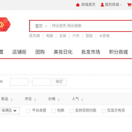
商城首页
我的商城



宝贝
连衣裙
店铺
电脑
女装
户外
智能
大家电
置
店铺街
团购
美妆日化
批发市场
积分商城
00
确定
新品
评论
价格
人气
 海港区
平台自营
包邮
支持货到付款
仅显示有货



