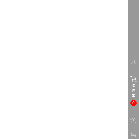
…


购
物
车
0

