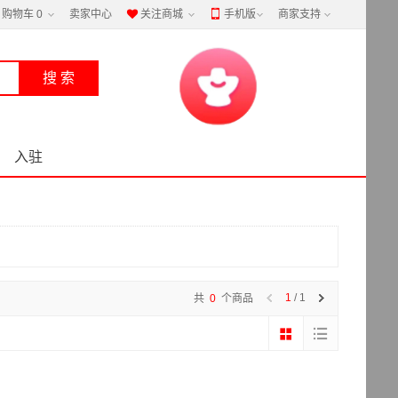
购物车
0
卖家中心
关注商城
手机版
商家支持


入驻
1
/ 1
共
0
个商品