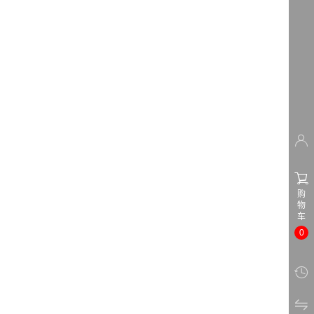
…


购
物
车
0

