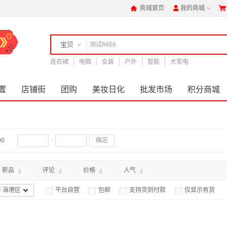
商城首页
我的商城



宝贝
连衣裙
店铺
电脑
女装
户外
智能
大家电
置
店铺街
团购
美妆日化
批发市场
积分商城
00
确定
新品
评论
价格
人气
 海港区
平台自营
包邮
支持货到付款
仅显示有货



