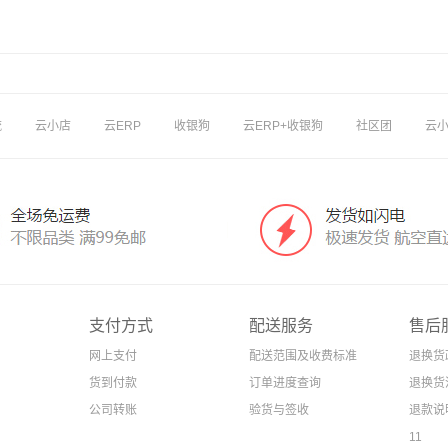
流
云小店
云ERP
收银狗
云ERP+收银狗
社区团
云
支付方式
配送服务
售后
网上支付
配送范围及收费标准
退换货
货到付款
订单进度查询
退换货
公司转账
验货与签收
退款说
11